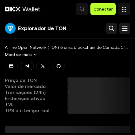
Pular para o conteúdo principal
Conectar
Explorador de TON
Procurar
Developers
A The Open Network (TON) é uma blockchain de Camada 1 lançada pelo Telegram em 2018, projetada para processar milhões de transações por segundo (TPS) e escalar para suportar centenas de milhões de usuários no futuro.
Mostrar mais
Ver todas as chains
Preço da TON
Valor de mercado
Transações (24h)
Endereços ativos
TVL
TPS em tempo real