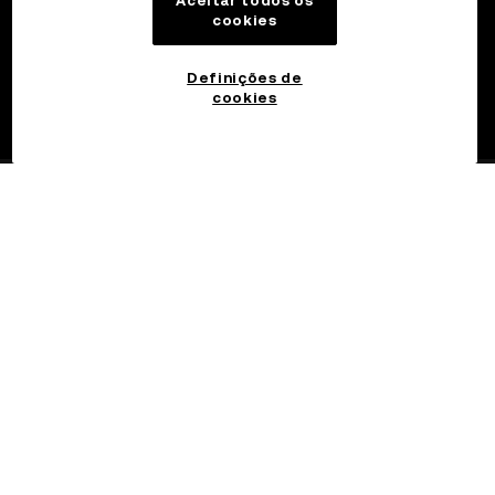
Aceitar todos os
cookies
Definições de
cookies
©2017 - 2026 WEB3.OKX.COM
Português (Brasil)/USD
Mais sobre a OKX Web3