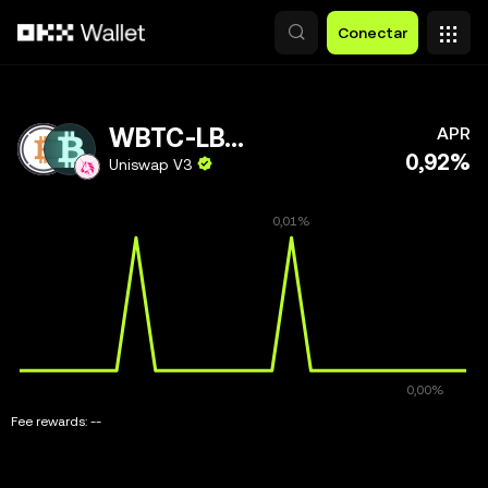
Pular para o conteúdo principal
Conectar
WBTC-LBTC
APR
0,92%
Uniswap V3
Fee rewards:
--