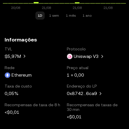
1D
1 sem
1 mês
1 ano
Informações
TVL
Protocolo
$5,97M
Uniswap V3
Rede
Preço atual
Ethereum
1 ≈ 0,00
Taxa de custo
Endereço do LP
0,05%
0x8742...6ca9
Recompensas de taxa de 8 h
Recompensas de taxas de
30 min
<$0,01
<$0,01