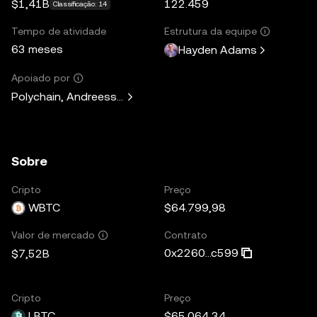
$1,41B
122.459
Classificação: 14
Tempo de atividade
Estrutura da equipe
63 meses
Hayden Adams
Apoiado por
Polychain, Andreessen Horowitz, Paradigm, Variant Fund, 
Sobre
Cripto
Preço
WBTC
$64.799,98
Contrato
Valor de mercado
0x2260...c599
$7,52B
Cripto
Preço
LBTC
$65.064,34