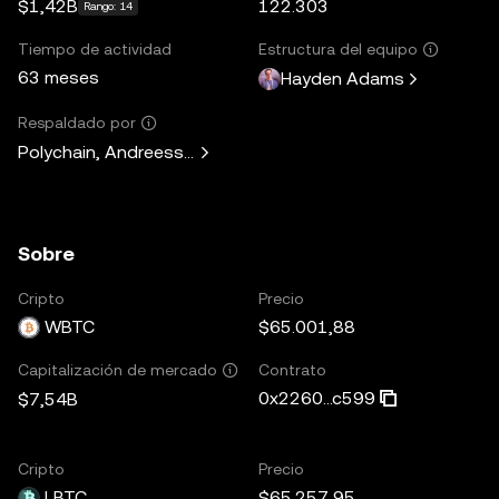
$1,42B
122.303
Rango: 14
Tiempo de actividad
Estructura del equipo
63 meses
Hayden Adams
Respaldado por
Polychain, Andreessen Horowitz, Paradigm, Variant Fund, 
Sobre
Cripto
Precio
WBTC
$65.001,88
Contrato
Capitalización de mercado
0x2260...c599
$7,54B
Cripto
Precio
LBTC
$65.257,95