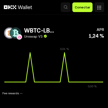
Pasar al contenido principal
Conectar
WBTC-LBTC
APR
1,24 %
Uniswap V3
Fee rewards:
--