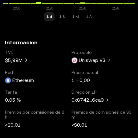
1 d
1 S
1 M
1 A
Información
TVL
Protocolo
$5,99M
Uniswap V3
Red
Precio actual
Ethereum
1 ≈ 0,00
Tarifa
Dirección LP
0,05 %
0x8742...6ca9
Premios por comisiones de 8
Premios de comisiones de 30
h
m
<$0,01
<$0,01