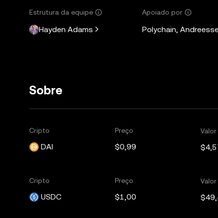
Estrutura da equipe
Apoiado por
Hayden Adams
Polychain, Andreesse
Sobre
Cripto
Preço
Valo
DAI
$0,99
$4,5
Cripto
Preço
Valo
USDC
$1,00
$49