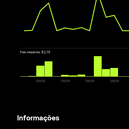
Fee rewards:
$2,75
Informações