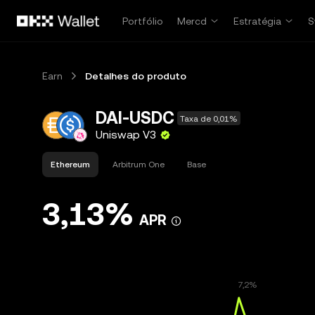
Pular para o conteúdo principal
Portfólio
Mercd
Estratégia
S
Earn
Detalhes do produto
DAI-USDC
Taxa de 0,01%
Uniswap V3
Ethereum
Arbitrum One
Base
3,13%
APR