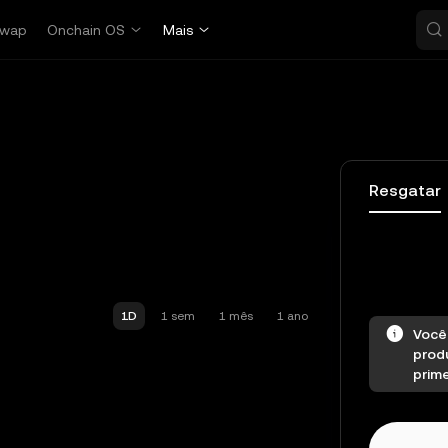
wap
Onchain OS
Mais
Resgatar
1D
1 sem
1 mês
1 ano
Você
produ
prime