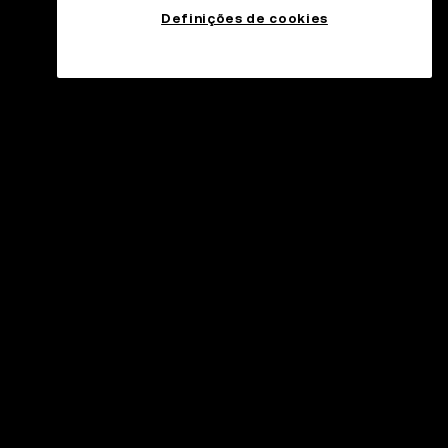
Definições de cookies
tendimento
ntro de ajuda
ificação oficial