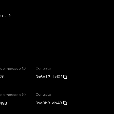
n Horowitz, Paradigm, Variant Fund, SV Angel
Contrato
r de mercado
0x6b17...1d0f
7B
Contrato
r de mercado
0xa0b8...eb48
,49B