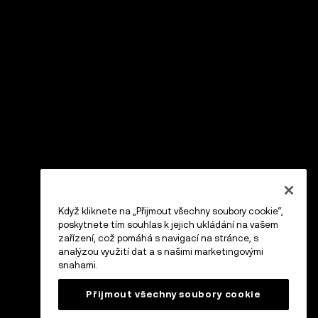
Když kliknete na „Přijmout všechny soubory cookie“,
poskytnete tím souhlas k jejich ukládání na vašem
zařízení, což pomáhá s navigací na stránce, s
analýzou využití dat a s našimi marketingovými
snahami.
Přijmout všechny soubory cookie