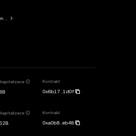
n Horowitz, Paradigm, Variant Fund, SV Angel
Kontrakt
 kapitalizace
0x6b17...1d0f
8B
Kontrakt
 kapitalizace
0xa0b8...eb48
,52B