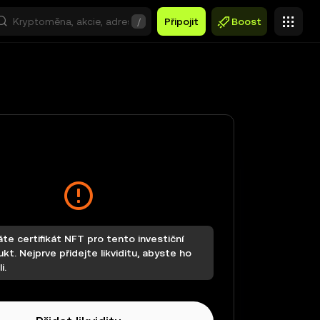
/
Připojit
Boost
e certifikát NFT pro tento investiční
kt. Nejprve přidejte likviditu, abyste ho
i.