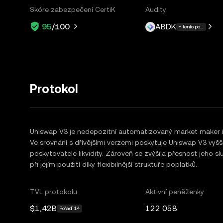
Skóre zabezpečení CertiK
Audity
ABDK
95
/100
+ tento počet dalších
Protokol
Uniswap V3 je nedepozitní automatizovaný market maker i
Ve srovnání s dřívějšími verzemi poskytuje Uniswap V3 vyšší
poskytovatele likvidity. Zároveň se zvýšila přesnost jeho 
při jejím použití díky flexibilnější struktuře poplatků.
TVL protokolu
Aktivní peněženky
$1,42B
122 058
Pořadí 14