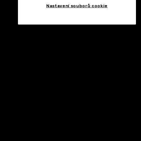
Nastavení souborů cookie
odpora
ntrum podpory
ření oficiálního obsahu