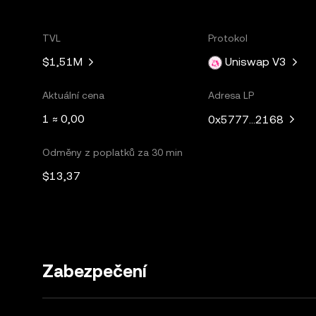
TVL
Protokol
$1,51M
Uniswap V3
Aktuální cena
Adresa LP
1 ≈ 0,00
0x5777...2168
Odměny z poplatků za 30 min
$13,37
Zabezpečení