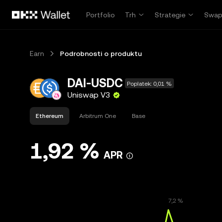
Přeskočit na hlavní obsah
Portfolio
Trh
Strategie
Swa
Earn
Podrobnosti o produktu
DAI-USDC
Poplatek: 0,01 %
Uniswap V3
Ethereum
Arbitrum One
Base
1,92 %
APR