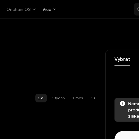
p
Onchain OS
Více
Vybrat
1 d.
1 týden
1 měs.
1 r.
Nemát
produ
získal