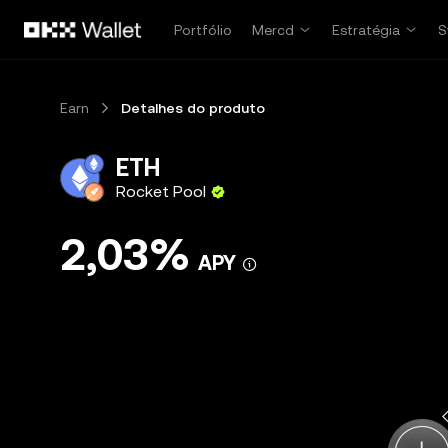
Pular para o conteúdo principal
Portfólio
Mercd
Estratégia
S
Earn
Detalhes do produto
ETH
Rocket Pool
2,03%
APY