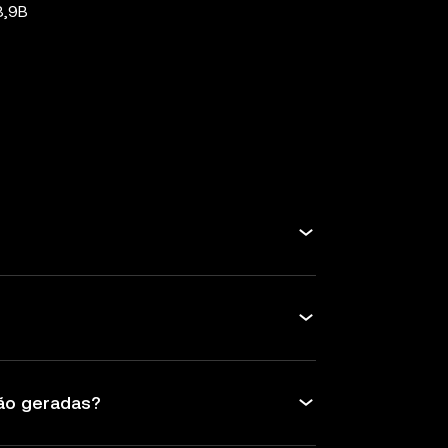
8,9B
ão geradas?