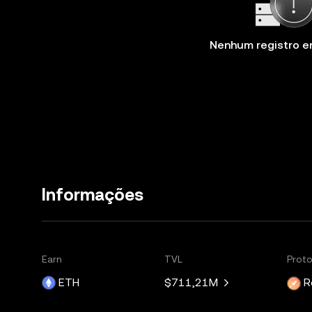
Nenhum registro e
Informações
Earn
TVL
Prot
ETH
$711,21M
R