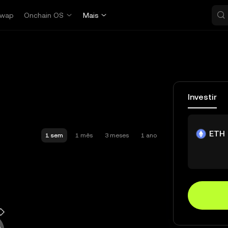
wap
Onchain OS
Mais
Investir
ETH
1 sem
1 mês
3 meses
1 ano