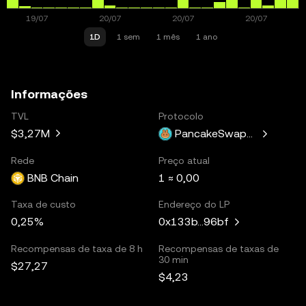
1D
1 sem
1 mês
1 ano
Informações
TVL
Protocolo
$3,27M
PancakeSwapV3
Rede
Preço atual
BNB Chain
1 ≈ 0,00
Taxa de custo
Endereço do LP
0,25%
0x133b...96bf
Recompensas de taxa de 8 h
Recompensas de taxas de
30 min
$27,27
$4,23