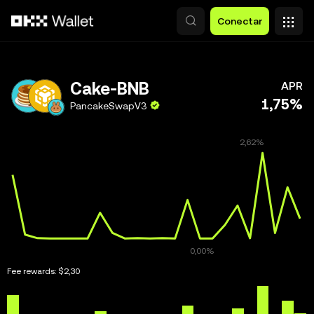
Pular para o conteúdo principal
Conectar
Cake-BNB
APR
1,75%
PancakeSwapV3
Fee rewards:
$2,30