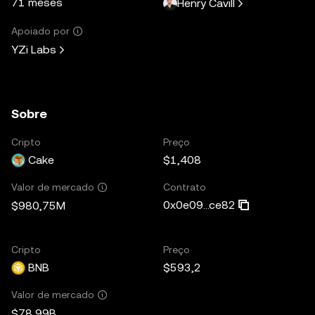
71 meses
Henry Cavill
Apoiado por
YZi Labs
Sobre
Cripto
Preço
Cake
$1,408
Contrato
Valor de mercado
0x0e09...ce82
$980,75M
Cripto
Preço
BNB
$593,2
Valor de mercado
$78,99B