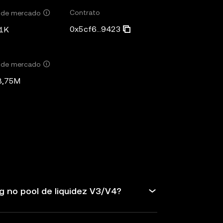
Contrato
r de mercado
0x5cf6...9423
1K
r de mercado
8,75M
g no pool de liquidez V3/V4?