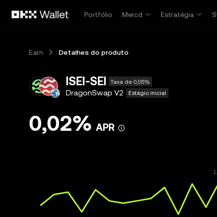
Pular para o conteúdo principal
Portfólio
Mercd
Estratégia
S
Earn
Detalhes do produto
ISEI-SEI
Taxa de 0,05%
DragonSwap V2
Estágio inicial
0,02%
APR