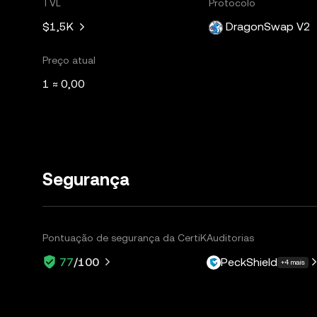
TVL
Protocolo
$1,5K
DragonSwap V2
Preço atual
1 ≈ 0,00
Segurança
Pontuação de segurança da CertiK
Auditorias
PeckShield
77
/100
+4 mais