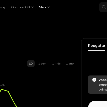
wap
Onchain OS
Mais
Resgatar
1D
1 sem
1 mês
1 ano
Você
produ
prime