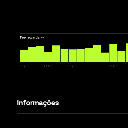
Fee rewards:
--
Informações