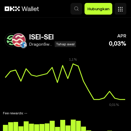
Lewati ke konten utama
Hubungkan
ISEI-SEI
APR
0,03%
DragonSwap V2
Tahap awal
Fee rewards:
--