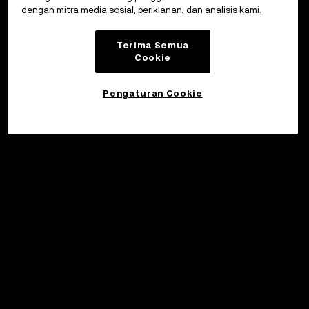
dengan mitra media sosial, periklanan, dan analisis kami.
Terima Semua
Cookie
Pengaturan Cookie
©2017 - 2026 WEB3.OKX.COM
Bahasa Indonesia/USD