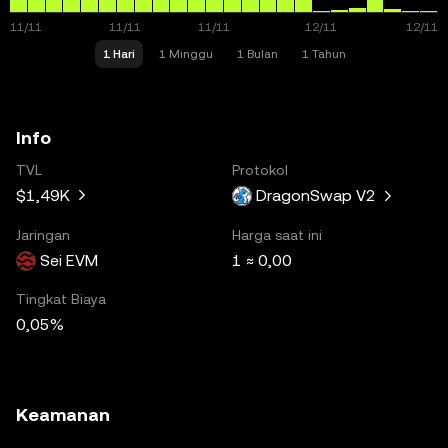
1 Hari
1 Minggu
1 Bulan
1 Tahun
Info
TVL
Protokol
$1,49K
DragonSwap V2
Jaringan
Harga saat ini
Sei EVM
1 ≈ 0,00
Tingkat Biaya
0,05%
Keamanan