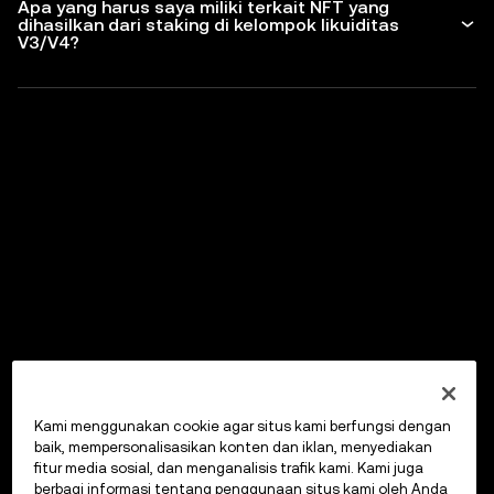
Apa yang harus saya miliki terkait NFT yang
dihasilkan dari staking di kelompok likuiditas
V3/V4?
Kami menggunakan cookie agar situs kami berfungsi dengan
baik, mempersonalisasikan konten dan iklan, menyediakan
fitur media sosial, dan menganalisis trafik kami. Kami juga
berbagi informasi tentang penggunaan situs kami oleh Anda