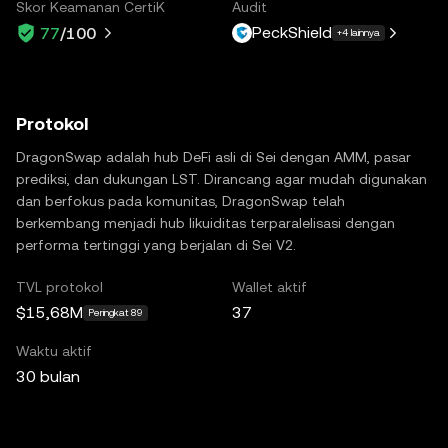
Skor Keamanan CertiK
Audit
PeckShield
77
/100
+4 lainnya
Protokol
DragonSwap adalah hub DeFi asli di Sei dengan AMM, pasar
prediksi, dan dukungan LST. Dirancang agar mudah digunakan
dan berfokus pada komunitas, DragonSwap telah
berkembang menjadi hub likuiditas terparalelisasi dengan
performa tertinggi yang berjalan di Sei V2.
TVL protokol
Wallet aktif
$15,68M
37
Peringkat 89
Waktu aktif
30 bulan