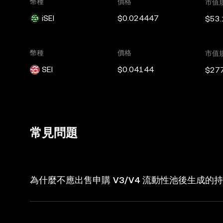
幣種
價格
市值
iSEI
$0.024447
$53.
幣種
價格
市值
SEI
$0.04144
$27
常見問題
為什麼不應出售申購 V3/V4 流動性池後生成的持