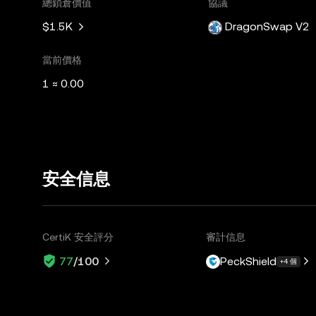
總鎖倉價值
協議
$1.5K
DragonSwap V2
當前價格
1 ≈ 0.00
安全信息
CertiK 安全評分
審計信息
PeckShield
77
/100
+4 個