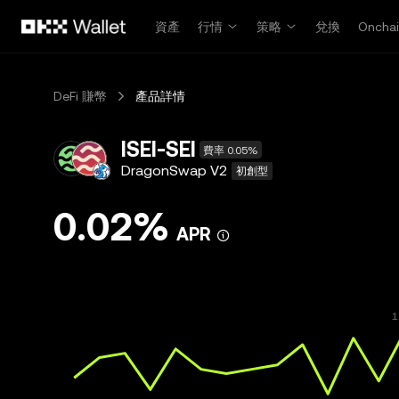
跳轉至主要內容
資產
行情
策略
兌換
Oncha
DeFi 賺幣
產品詳情
ISEI-SEI
費率 0.05%
DragonSwap V2
初創型
0.02%
APR