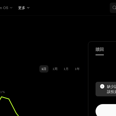
in OS
更多
贖回
1日
1周
1月
1年
缺少
該投資