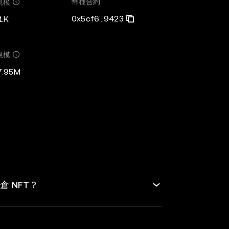
幣種合約
規模
0x5cf6...9423
1K
規模
7.95M
倉 NFT？