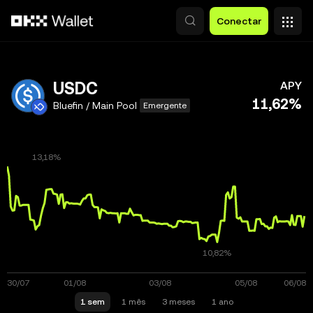
Pular para o conteúdo principal
Conectar
USDC
APY
11,62%
Bluefin / Main Pool
Emergente
1 sem
1 mês
3 meses
1 ano