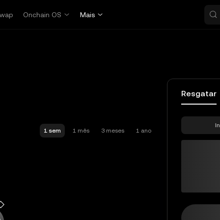
wap
Onchain OS
Mais
Resgatar
I
1 sem
1 mês
3 meses
1 ano
B-rE