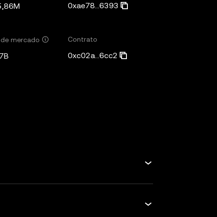
0xae78...6393
5,86M
Contrato
r de mercado
0xc02a...6cc2
7B