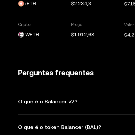
rETH
$2.234,3
$71
Cripto
Preço
Valo
WETH
$1.912,68
$4,2
Perguntas frequentes
O que é o Balancer v2?
O que é o token Balancer (BAL)?