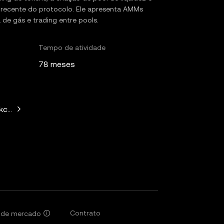
is recente do protocolo. Ele apresenta AMMs
 de gás e trading entre pools.
Tempo de atividade
78 meses
kchain Capital, LongHash Ventures, Fenbushi Capital, Kain Wa
Contrato
r de mercado