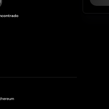
ncontrado
thereum