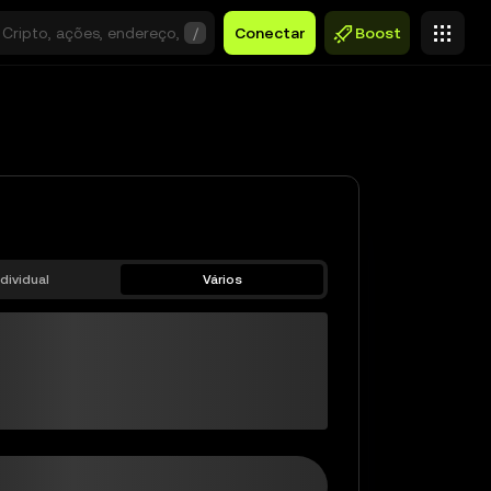
/
Conectar
Boost
ndividual
Vários
TH-STABLE
$0,00