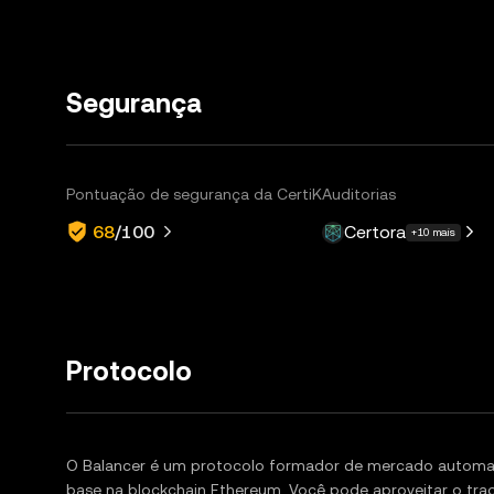
Segurança
Pontuação de segurança da CertiK
Auditorias
Certora
68
/100
+10 mais
Protocolo
O Balancer é um protocolo formador de mercado automa
base na blockchain Ethereum. Você pode aproveitar o tradi