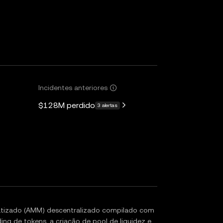
Incidentes anteriores
$128M
perdido
3 alertas
tizado (AMM) descentralizado compilado com
ng de tokens, a criação de pool de liquidez e