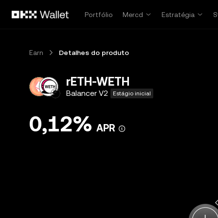
Pular para o conteúdo principal
Portfólio
Mercd
Estratégia
S
Earn
Detalhes do produto
rETH-WETH
Balancer V2
Estágio inicial
0,12%
APR