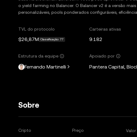
o yield farming no Balancer. O Balancer v2 é a versão ma
personalizáveis, pools ponderados configuráveis, eficiência
TVL do protocolo
Carteiras ativas
$26,87M
9.182
Classificação: 77
Estrutura da equipe
Apoiado por
Fernando Martinelli
Pantera Capital, Bloc
Sobre
Cripto
Preço
Valo