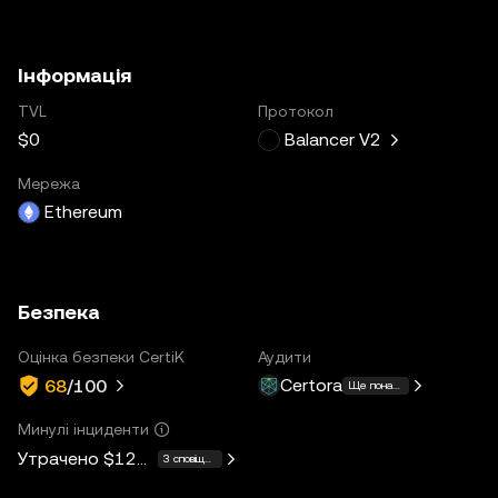
Інформація
TVL
Протокол
$0
Balancer V2
Мережа
Ethereum
Безпека
Оцінка безпеки CertiK
Аудити
Certora
68
/100
Ще понад 10
Минулі інциденти
Утрачено
$128M
3 сповіщення