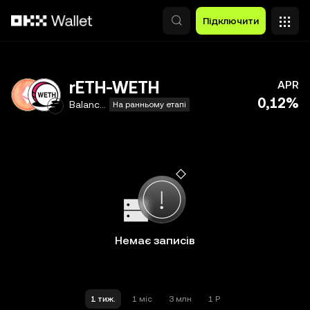
Перейти до основного вмісту
Підключити
rETH-WETH
APR
0,12%
Balancer V2
На ранньому етапі
Немає записів
1 тиж.
1 міс
3 млн
1 Р