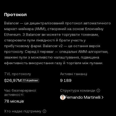
Протокол
Balancer — це децентралізований протокол автоматичного
маркет-мейкера (AMM), створений на основі блокчейну
Ethereum. З Balancer ви можете торгувати токенами,
створювати пули ліквідності й брати участь у
прибутковому фармі. Balancer v2 — це остання версія
протоколу. Серед її переваг — спеціальні AMM-алгоритми,
зважені пули з можливістю налаштування, підвищена
ефективність використання газу й торгівля між пулами.
TVL протоколу
Активні гаманці
$26,97M
9 189
77-й рейтинг
Час безперервної
Структура команди
активності
Fernando Martinelli
78 місяців
Хто надає підтримку