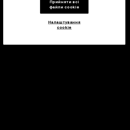
Прийняти всі
файли сookie
Налаштування
cookie
Інвестуйте
©2017 - 2026 WEB3.OKX.COM
Українська/USD