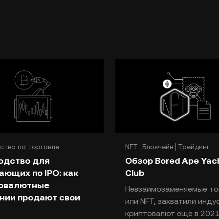
ство по торговле
NFT
Блокчейн
Трейдинг
йн
одство для
Обзор Bored Ape Yac
ающих по IPO: как
Club
товалютные
Невзаимозаменяемые то
нии продают свои
или NFT, захватили инд
криптовалют еще в 2021