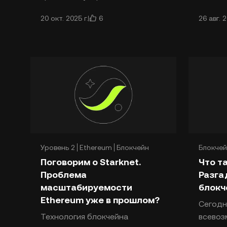
концепцией
верифи
6
20 окт. 2025 г.
26 авг. 2
децентрализованных оракулов.
блокче
Децентрализованная сеть
исполь
оракулов, первоначально
представленная к
Уровень 2
Ethereum
Блокчейн
Блокчей
Поговорим о Starknet.
Что т
Проблема
Разга
масштабируемости
блокч
Ethereum уже в прошлом?
Сегодн
Технология блокчейна
всево