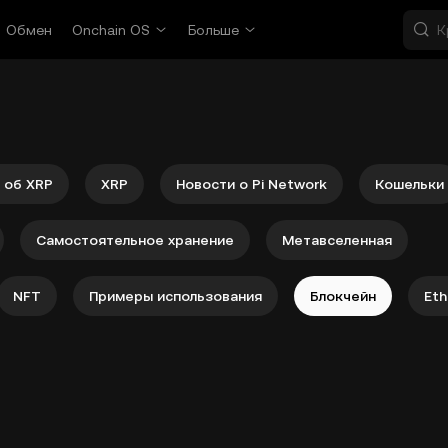
Обмен
Onchain OS
Больше
 об XRP
XRP
Новости о Pi Network
Кошельки
Самостоятельное хранение
Метавселенная
NFT
Примеры использования
Блокчейн
Et