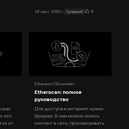
я X
изменить сферу разработки
4
18 сент. 2025 г.
Средний
одну из
децентрализованных
лем
приложений (DApp) и открыть
DApp для широкой аудитории
Ethereum
Блокчейн
Etherscan: полное
руководство
иржах
Для доступа в интернет нужен
то это
браузер. В нем можно искать
тся от
контент в сети, просматривать