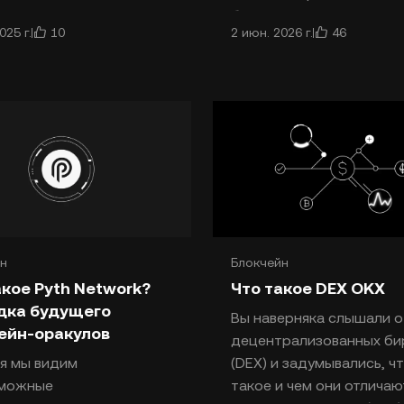
кацию транзакций в
блокчейн второго уровн
10
46
025 г.
2 июн. 2026 г.
йнах. Майнеры
Layer, то хотели решить 
зуют вычислительные
самых актуальных проб
Web3: фрагментацию. X Layer —
это EVM L2,
н
Блокчейн
акое Pyth Network?
Что такое DEX OKX
дка будущего
Вы наверняка слышали о
ейн-оракулов
децентрализованных б
я мы видим
(DEX) и задумывались, ч
зможные
такое и чем они отличаю