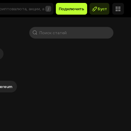
/
Подключить
Буст
hereum