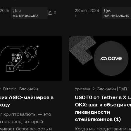
ное публичное
С тех пор по всему миру
 2025
Для
28 окт. 2024
Для
жение акций (IPO) — это
появились бесчисленны
9
начинающих
г.
начинающих
с, при котором частная
коллекции NFT. При
ия впервые предлагает
кции широкой публике,
яя любому
г
Bitcoin
Блокчейн
Уровень 2
Блокчейн
DeFi
ших ASIC-майнеров в
USDT0 от Tether в X L
году
OKX: шаг к объедин
ликвидности
г криптовалюты — это
стейблкоинов (1)
 процесс, который
чивает безопасность и
Когда мы представили 