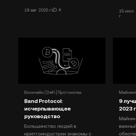
безопасности и передаче
Первич
4
19 авг. 2025 г.
15 июл.
ценностей. Однако одной из
предло
г.
проблем, с которыми сталк
процес
компан
свои а
позвол
Блокчейн
DeFi
Протоколы
Майнин
Band Protocol:
9 луч
исчерпывающее
2023 
руководство
Майнин
Большинство людей в
важный
криптоиндустрии знакомы с
обеспе