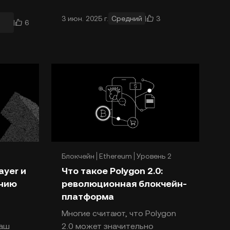
потенциалу изменить
3
3 июн. 2025 г.
Средний
е
практически любую отрасль.
6
Однако для эффективной ра
Блокчейн
Ethereum
Уровень 2
ayer и
Что такое Polygon 2.0:
ению
революционная блокчейн-
платформа
Многие считают, что Polygon
наш
2.0 может значительно