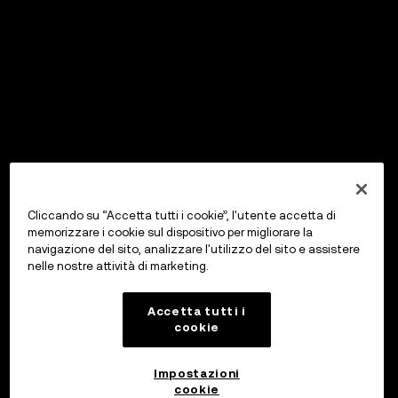
Cliccando su “Accetta tutti i cookie”, l'utente accetta di
memorizzare i cookie sul dispositivo per migliorare la
navigazione del sito, analizzare l'utilizzo del sito e assistere
nelle nostre attività di marketing.
Accetta tutti i
cookie
Impostazioni
cookie