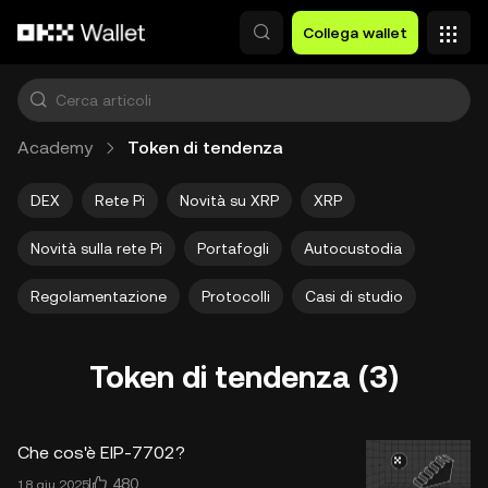
Passa al contenuto principale
Collega wallet
Academy
Token di tendenza
DEX
Rete Pi
Novità su XRP
XRP
Novità sulla rete Pi
Portafogli
Autocustodia
Regolamentazione
Protocolli
Casi di studio
Token di tendenza (3)
Che cos'è EIP-7702?
480
18 giu 2025