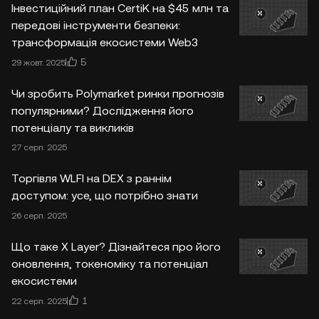
Інвестиційний план CertiK на $45 млн та
передові інструменти безпеки:
трансформація екосистеми Web3
5
29 жовт. 2025
Чи зробить Polymarket ринки прогнозів
популярними? Дослідження його
потенціалу та викликів
27 серп. 2025
Торгівля WLFI на DEX з раннім
доступом: усе, що потрібно знати
26 серп. 2025
Що таке X Layer? Дізнайтеся про його
оновлення, токеноміку та потенціал
екосистеми
1
22 серп. 2025