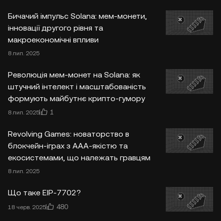
Бичачий імпульс Solana: мем-монети,
інновації другого рівня та
макроекономічні впливи
8 лип. 2025
Революція мем-монет на Solana: як
штучний інтелект і масштабованість
формують майбутнє крипто-гумору
1
8 лип. 2025
Revolving Games: новаторство в
блокчейн-іграх з AAA-якістю та
екосистемами, що належать гравцям
8 лип. 2025
Що таке EIP-7702?
480
18 черв. 2025