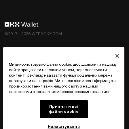
©2017 - 2026 WEB3.OKX.COM
Українська/USD
Ми використовуємо файли cookie, щоб дозволити нашому
сайту працювати належним чином, персоналізувати
контент і рекламу, надавати функції соціальних мереж і
аналізувати наш трафік. Ми також ділимося інформацією
Більше про OKX Web3
про використання вами нашого сайту з нашими
партнерами в соціальних мережах, рекламі і аналітиці.
Продукт
Прийняти всі
файли сookie
Підтримка
Налаштування