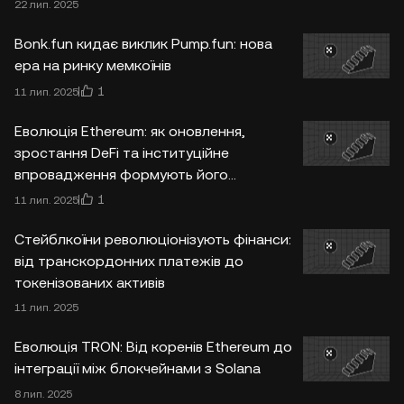
22 лип. 2025
Bonk.fun кидає виклик Pump.fun: нова
ера на ринку мемкоїнів
1
11 лип. 2025
Еволюція Ethereum: як оновлення,
зростання DeFi та інституційне
впровадження формують його
майбутнє
1
11 лип. 2025
Стейблкоїни революціонізують фінанси:
від транскордонних платежів до
токенізованих активів
11 лип. 2025
Еволюція TRON: Від коренів Ethereum до
інтеграції між блокчейнами з Solana
8 лип. 2025