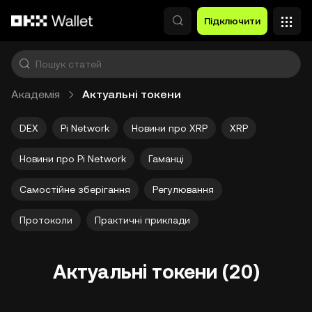
Перейти до основного вмісту
Підключити
Академія
Актуальні токени
DEX
Pi Network
Новини про XRP
XRP
Новини про Pi Network
Гаманці
Самостійне зберігання
Регулювання
Протоколи
Практичні приклади
Актуальні токени (20)