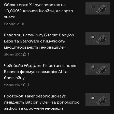
Обсяг торгів X Layer зростає на
13,000%: ключові інсайти, які варто
знати
22 серп. 2025
Революція стейкінгу Bitcoin: Babylon
Labs та StarkWare стимулюють
масштабованість і інновації DeFi
1
29 лип. 2025
Чейнбейс Ейрдроп: Як остання подія
Binance формує взаємодію AI та
блокчейну
1
22 лип. 2025
Протокол Taker революціонізує
ліквідність Bitcoin у DeFi за допомогою
airdrop та крос-чейн інновацій