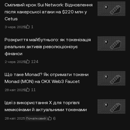
Сміливий крок Sui Network: Відновлення
після хакерської атаки на $220 млн у
Cetus
1
3 черв. 2025
Розкриття майбутнього: як токенізація
реальних активів революціонізує
фінанси
124
2 черв. 2025
Що таке Monad? Як отримати токени
Monad (MON) на OKX Web3 Faucet
11
28 квіт. 2025
Ідеї з використання X для торгівлі
мемкоїнами й актуальними токенами
6
28 квіт. 2025
Початковий