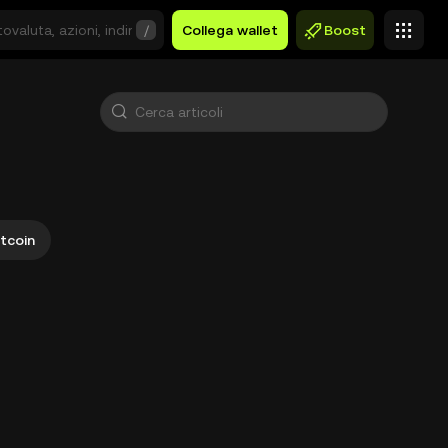
/
Collega wallet
Boost
ltcoin