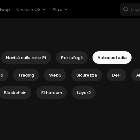
Swap
Onchain OS
Altro
Novità sulla rete Pi
Portafogli
Autocustodia
io
Trading
Web3
Sicurezza
DeFi
A
Blockchain
Ethereum
Layer2