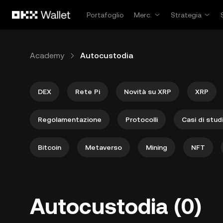
Passa al contenuto principale
Portafoglio
Merc.
Strategia
Academy
Autocustodia
DEX
Rete Pi
Novità su XRP
XRP
Regolamentazione
Protocolli
Casi di stud
Bitcoin
Metaverso
Mining
NFT
Autocustodia (0)