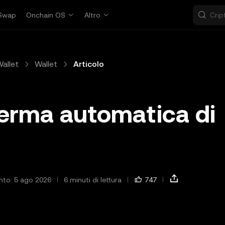
Swap
Onchain OS
Altro
allet
Wallet
Articolo
ferma automatica di
nto: 5 ago 2026
6 minuti di lettura
747