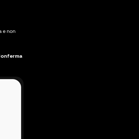
a e non
Conferma