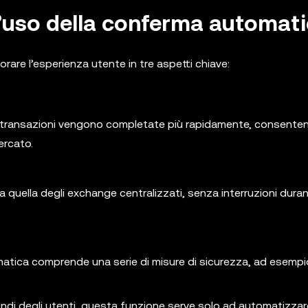
ll’uso della conferma automat
are l’esperienza utente in tre aspetti chiave:
le transazioni vengono completate più rapidamente, consenten
ercato.
a quella degli exchange centralizzati, senza interruzioni durant
tica comprende una serie di misure di sicurezza, ad esempio i
ondi degli utenti, questa funzione serve solo ad automatizzare