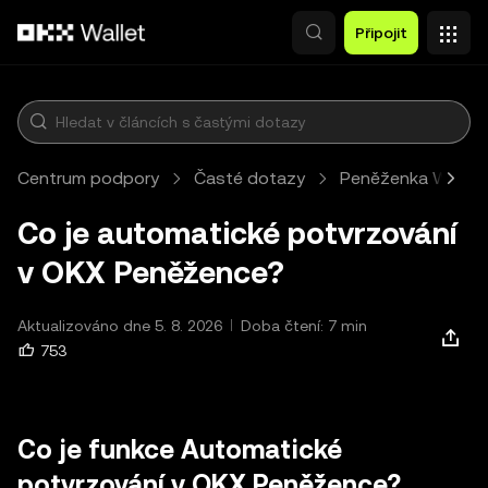
Přeskočit na hlavní obsah
Připojit
Centrum podpory
Časté dotazy
Peněženka Web3
Co je automatické potvrzování
v OKX Peněžence?
Aktualizováno dne 5. 8. 2026
Doba čtení: 7 min
753
Co je funkce Automatické
potvrzování v OKX Peněžence?