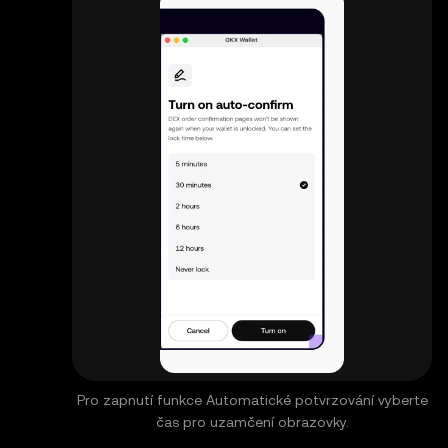
Pro zapnutí funkce Automatické potvrzování vyberte
čas pro uzamčení obrazovky.