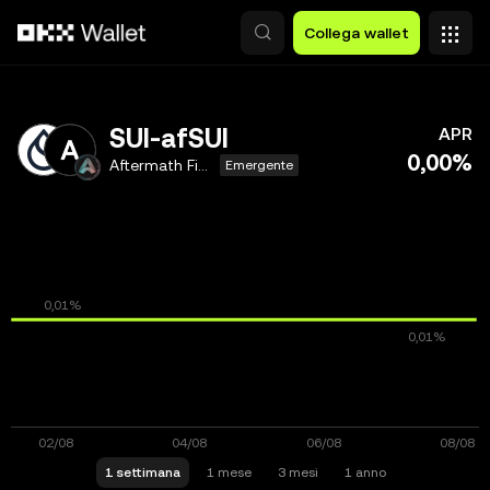
Passa al contenuto principale
Collega wallet
SUI-afSUI
APR
0,00%
Aftermath Finance
Emergente
1 settimana
1 mese
3 mesi
1 anno