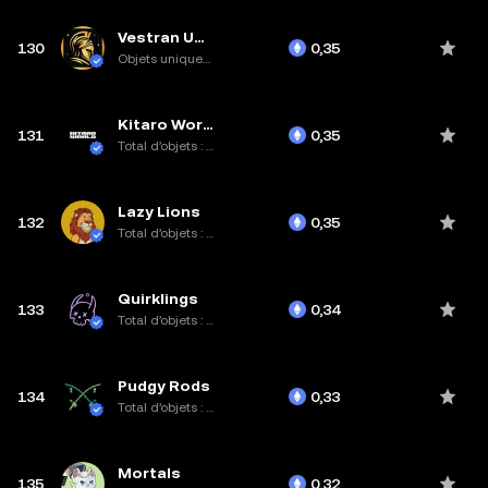
Vestran Unity Collection
130
0,35
Objets uniques : 4
Kitaro World
131
0,35
Total d’objets : 7,8K
Lazy Lions
132
0,35
Total d’objets : 10,1K
Quirklings
133
0,34
Total d’objets : 9,7K
Pudgy Rods
134
0,33
Total d’objets : 7,4K
Mortals
135
0,32