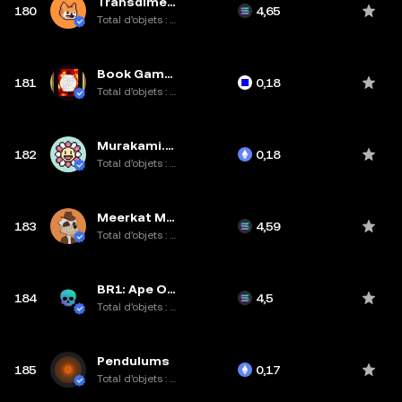
Transdimensional Fox Federation
180
4,65
Total d’objets : 7,8K
Book Games by VeeFriends
181
0,18
Total d’objets : 29,8K
Murakami.Flowers Official
182
0,18
Total d’objets : 10,2K
Meerkat Millionaires CC
183
4,59
Total d’objets : 10K
BR1: Ape Operatives
184
4,5
Total d’objets : 712
Pendulums
185
0,17
Total d’objets : 512