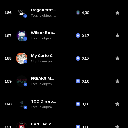
Degenerate Drop Bears
186
4,39
Total d’objets : 2,5K
Wilder Beasts: Wolf
187
0,17
Total d’objets : 3,4K
My Curio Cards
188
0,17
Objets uniques : 31
FREAKS MUTATION
189
0,16
Total d’objets : 1,2K
TCG Dragon Cave Club
190
0,16
Total d’objets : 10K
Bad Ted Yacht Club
191
0,16