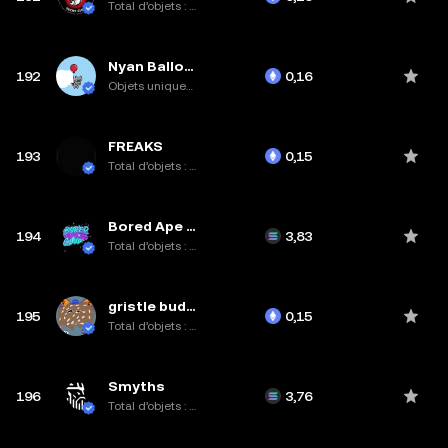
Total d’objets : 10K
Nyan Balloon
192
0,16
Objets uniques : 31
FREAKS
193
0,15
Total d’objets : 6K
Bored Ape Solana Club
194
3,83
Total d’objets : 6K
gristle buddeez worldwide
195
0,15
Total d’objets : 2,1K
Smyths
196
3,76
Total d’objets : 4,5K