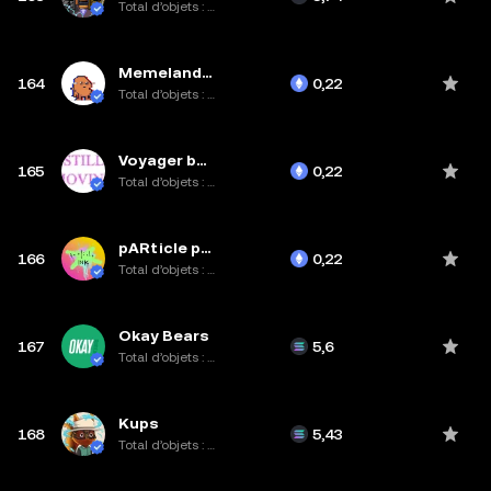
Total d’objets : 2,3K
Memeland Potatoz
164
0,22
Total d’objets : 10K
Voyager by DisruptedStar
165
0,22
Total d’objets : 27,3K
pARticle pack
166
0,22
Total d’objets : 2,3K
Okay Bears
167
5,6
Total d’objets : 9,9K
Kups
168
5,43
Total d’objets : 9,8K