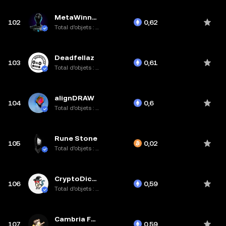
MetaWinners
102
0,62
Total d’objets : 10K
Deadfellaz
103
0,61
Total d’objets : 10K
alignDRAW
104
0,6
Total d’objets : 2,8K
Rune Stone
105
0,02
Total d’objets : 112,4K
CryptoDickbutts
106
0,59
Total d’objets : 5,2K
Cambria Founders
107
0,59