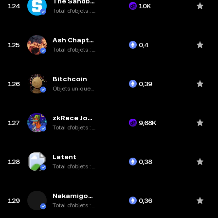
The Sandbox LANDs
124
10K
Total d’objets : 59,2K
Ash Chapter Two: Metamorphosis
125
0,4
Total d’objets : 7,4K
Bitchcoin
126
0,39
Objets uniques : 3,3K
zkRace Jockey Club
127
9,68K
Total d’objets : 5K
Latent
128
0,38
Total d’objets : 80
Nakamigos-CLOAKS
129
0,36
Total d’objets : 20K