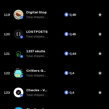
Digital Slop
119
0,46
Total d’objets : 10K
LOSTPOETS
120
0,45
Total d’objets : 28,2K
1337 skulls
121
0,44
Total d’objets : 7,4K
Critters Quest Blind Box x12
122
0,4
Total d’objets : 1,3K
Checks - VV Originals
123
0,4
Total d’objets : 11,6K