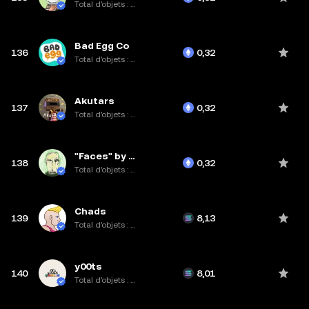
Total d’objets : 1,3K
Bad Egg Co
136
0,32
Total d’objets : 1,5K
Akutars
137
0,32
Total d’objets : 15K
"Faces" by Michael Hafftka
138
0,32
Total d’objets : 99
Chads
139
8,13
Total d’objets : 5,6K
y00ts
140
8,01
Total d’objets : 7,8K