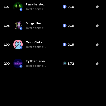
Parallel Avatars
197
0,15
Total d’objets : 11K
Forgotten Runes Wizards Cult
198
0,15
Total d’objets : 10K
Cool Cats
199
0,15
Total d’objets : 10K
Pythenians
200
3,72
Total d’objets : 3,7K