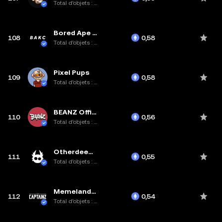
Total d’objets : 1,5K
Bored Ape Kennel Club
108
0,58
Total d’objets : 9,6K
Pixel Pups
109
0,58
Total d’objets : 1,2K
BEANZ Official
110
0,56
Total d’objets : 20K
Otherdeed for Otherside
111
0,55
Total d’objets : 85,1K
Memeland Captainz
112
0,54
Total d’objets : 10K