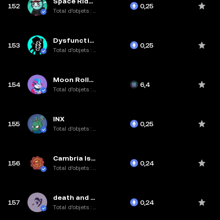
Space Riders
152
0,25
Total d’objets : 8,9K
Dysfunctionals
153
0,25
Total d’objets : 333
Moon Rollers | moonroll.io
154
6,4
Total d’objets : 4,4K
INX
155
0,25
Total d’objets : 2,5K
Cambria Islands
156
0,24
Total d’objets : 3,4K
death and taxes : evaders
157
0,24
Total d’objets : 6,9K