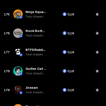
Ninja Squad Official
175
0,19
Total d’objets : 8,9K
Rock Bottom
176
0,19
Total d’objets : 10K
BTFDRabbits
177
0,19
Total d’objets : 10K
Gutter Cat Gang
178
0,18
Total d’objets : 3K
Jirasan
179
0,18
Total d’objets : 10K