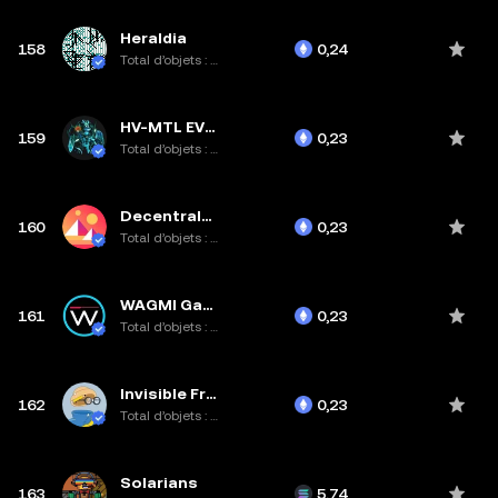
Heraldia
158
0,24
Total d’objets : 10K
HV-MTL EVO2
159
0,23
Total d’objets : 4,7K
Decentraland-Land
160
0,23
Total d’objets : 70,8K
WAGMI Game Genesis
161
0,23
Total d’objets : 3,1K
Invisible Friends
162
0,23
Total d’objets : 5K
Solarians
163
5,74