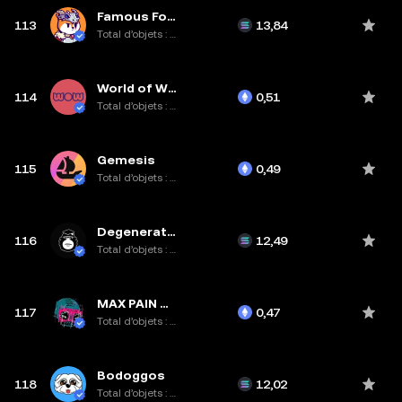
Famous Fox Federation
113
13,84
Total d’objets : 10K
World of Women
114
0,51
Total d’objets : 10K
Gemesis
115
0,49
Total d’objets : 94,8K
Degenerate Ape Academy
116
12,49
Total d’objets : 15,6K
MAX PAIN AND FRENS
117
0,47
Total d’objets : 5,3K
Bodoggos
118
12,02
Total d’objets : 8,6K