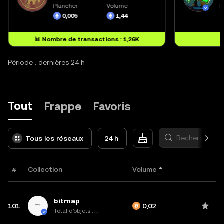
Plancher
Volume
P
0,005
1,44
📊 Nombre de transactions : 1,26K
Période : dernières 24 h
Tout
Frappe
Favoris
Tous les réseaux
24 h
#
Collection
Volume
bitmap
101
0,02
Total d’objets : 961,4K