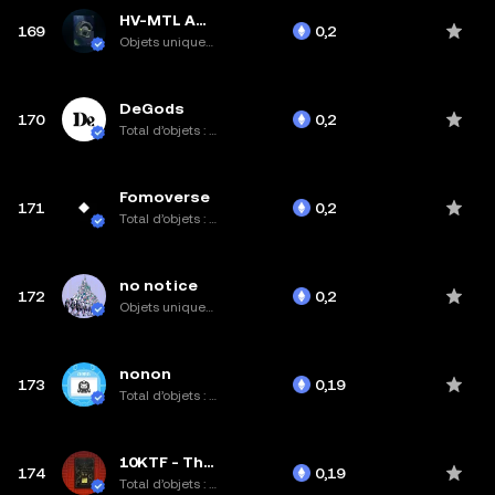
HV-MTL AMPs
169
0,2
Objets uniques : 15
DeGods
170
0,2
Total d’objets : 8,2K
Fomoverse
171
0,2
Total d’objets : 1,3K
no notice
172
0,2
Objets uniques : 23
nonon
173
0,19
Total d’objets : 5K
10KTF - The Grailed
174
0,19
Total d’objets : 17,5K