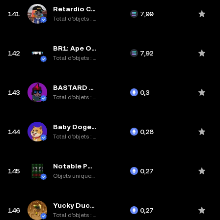
Retardio Cousins
141
7,99
Total d’objets : 4,5K
BR1: Ape Operatives
142
7,92
Total d’objets : 474
BASTARD GAN PUNKS V2
143
0,3
Total d’objets : 11,4K
Baby Doge Army
144
0,28
Total d’objets : 10K
Notable Pepes
145
0,27
Objets uniques : 395
Yucky Ducks
146
0,27
Total d’objets : 7,8K