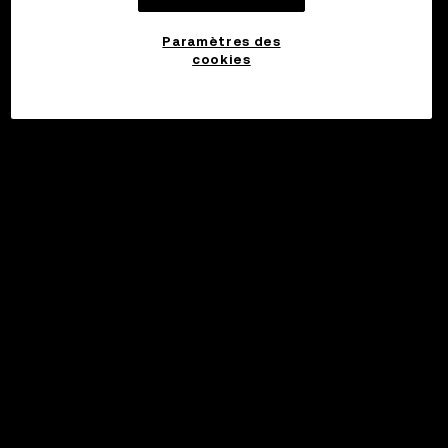
Paramètres des
cookies
©2017 - 2026 WEB3.OKX.COM
Français/USD