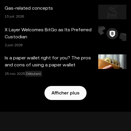
données sur les marchés, les analyses de données et les
Gas-related concepts
informations statistiques, le cas échéant) exposées dans
15 juil. 2026
la présente publication sont fournies à titre d’information
générale uniquement. Certains contenus peuvent être
X Layer Welcomes BitGo as Its Preferred
générés par ou à l'aide d’outils d'intelligence artificielle (IA).
Custodian
Bien que toutes les précautions raisonnables aient été
2 juin 2026
prises lors de la préparation des présents graphiques et
données, nous n’assumons aucune responsabilité quant
Is a paper wallet right for you? The pros
aux erreurs relatives à des faits ou à des omissions
and cons of using a paper wallet
exprimées aux présentes. Le portefeuille OKX Web3 et
25 nov. 2025
Débutant
ses services auxiliaires ne sont pas proposés par la
plateforme d'échange OKX et sont soumis aux
Conditions de service de l’écosystème d’OKX Web3
.
Afficher plus