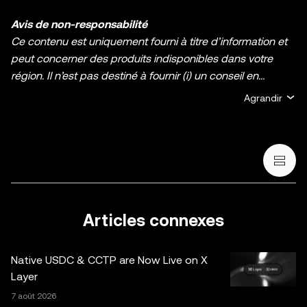
Avis de non-responsabilité
Ce contenu est uniquement fourni à titre d’information et
peut concerner des produits indisponibles dans votre
région. Il n’est pas destiné à fournir (i) un conseil en
investissement ou une recommandation
Agrandir
d’investissement ; (ii) une offre ou une sollicitation d’achat,
de vente ou de détention de cryptos/d’actifs numériques ;
ou (iii) un conseil financier, comptable, juridique ou fiscal.
La détention d’actifs numérique, y compris les stablecoins
et les NFT, comporte un degré élevé de risque, et ces
derniers peuvent fluctuer considérablement. Évaluez
attentivement votre situation financière pour déterminer si
Articles connexes
vous êtes en mesure de détenir des cryptos/actifs
numériques ou de vous livrer à des activités de trading.
Native USDC & CCTP are Now Live on X
Demandez conseil auprès de votre expert juridique, fiscal
Layer
ou en investissement pour toute question portant sur
7 août 2026
votre situation personnelle. Les informations (y compris les