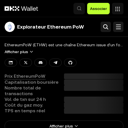
Aller au contenu principal
Associer
Explorateur Ethereum PoW
Rechercher
Blockchain
EthereumPoW (ETHW) est une chaîne Ethereum issue d’un fork, qui continue d’utiliser le mécanisme de consensus proof-of-work (PoW) d’origine pour fonctionner. Contrairement à Ethereum 2.0, qui utilise désormais un mécanisme à preuve d’enjeu (PoS), ETHW fait toujours appel au mécanisme PoW initial, comme la première version d’Ethereum.
Afficher plus
Développeurs
Afficher toutes les chaînes
Prix EthereumPoW
Capitalisation boursière
Nombre total de
transactions
Vol. de txn sur 24 h
Coût du gaz moy.
TPS en temps réel
Afficher plus