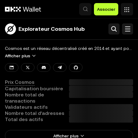
Aller au contenu principal
Associer
Explorateur Cosmos Hub
Rechercher
Blockchain
Cosmos est un réseau décentralisé créé en 2014 et ayant pour but d’établir un écosystème de réseaux interopérables. Son concept clé consiste à utiliser le Cosmos Hub pour relier plusieurs chaînes grâce au protocole IBC (Inter-Blockchain Communication), pour des interactions cross-chain. Son jeton natif, l’ATOM, permet aux utilisateurs de participer à diverses activités comme les transactions, le staking, la gouvernance du réseau et l’obtention de récompenses.
Afficher plus
Jetons
Développeurs
Prix Cosmos
Afficher toutes les chaînes
Capitalisation boursière
Nombre total de
transactions
Validateurs actifs
Nombre total d’adresses
Total des actifs
Afficher plus