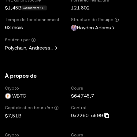
$1,45B
121 602
Classement : 14
Temps de fonctionnement
Structure de l’équipe
63 mois
Hayden Adams
Soutenu par
Polychain, Andreessen Horowitz, Paradigm, Variant Fund, 
À propos de
Crypto
Cours
WBTC
$64 745,7
Contrat
Capitalisation boursière
0x2260...c599
$7,51B
Crypto
Cours