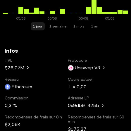
1 jour
1 semaine
1 mois
1 an
Infos
TVL
Protocole
$26,07M
Uniswap V3
Réseau
Cours actuel
Ethereum
1 ≈ 0,00
Commission
Adresse LP
0,3 %
0x9db9...425b
Récompenses de frais sur 8 h
Récompenses de frais sur 30
min
$2,06K
$175,27