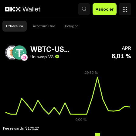
Aller au contenu principal
Associer
Ethereum
Arbitrum One
Polygon
WBTC-USDT
APR
6,01 %
Uniswap V3
Fee rewards:
$175,27