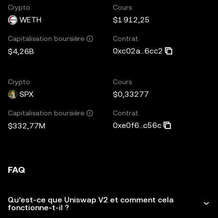
Crypto
Cours
WETH
$1 912,25
Contrat
Capitalisation boursière
0xc02a...6cc2
$4,26B
Crypto
Cours
SPX
$0,33277
Contrat
Capitalisation boursière
0xe0f6...c56c
$332,77M
FAQ
Qu’est-ce que Uniswap V2 et comment cela
fonctionne-t-il ?