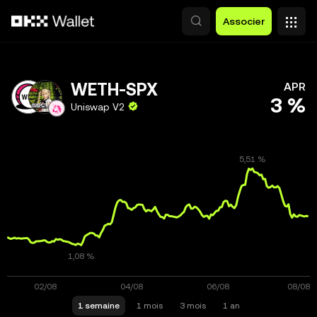
Aller au contenu principal
Associer
WETH-SPX
APR
3 %
Uniswap V2
1 semaine
1 mois
3 mois
1 an