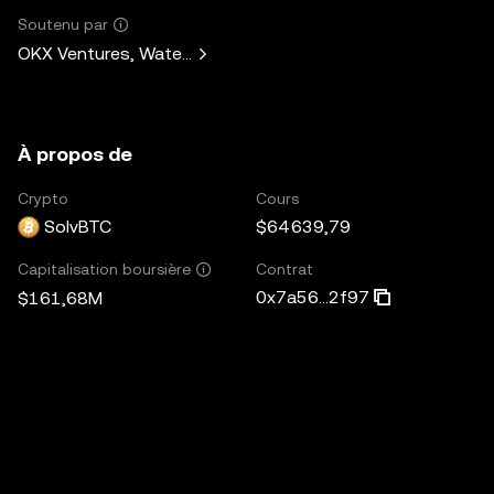
Soutenu par
OKX Ventures, Waterdrip Capital, CMT Digital, Laser Digita
À propos de
Crypto
Cours
SolvBTC
$64 639,79
Contrat
Capitalisation boursière
0x7a56...2f97
$161,68M