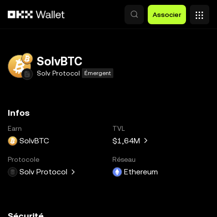
Aller au contenu principal
Associer
SolvBTC
Solv Protocol
Émergent
Infos
Earn
TVL
SolvBTC
$1,64M
Protocole
Réseau
Solv Protocol
Ethereum
Sécurité