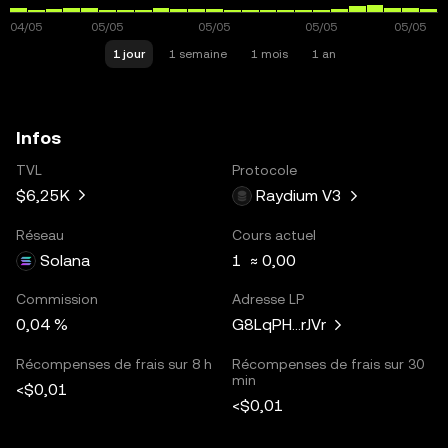
1 jour
1 semaine
1 mois
1 an
Infos
TVL
Protocole
$6,25K
Raydium V3
Réseau
Cours actuel
Solana
1 ≈ 0,00
Commission
Adresse LP
0,04 %
G8LqPH...rJVr
Récompenses de frais sur 8 h
Récompenses de frais sur 30
min
<$0,01
<$0,01