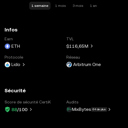
1 semaine
1 mois
3 mois
1 an
Infos
Earn
TVL
ETH
$116,65M
Protocole
Réseau
Lido
Arbitrum One
Sécurité
Score de sécurité CertiK
Audits
MixBytes
88
/100
64 de plus