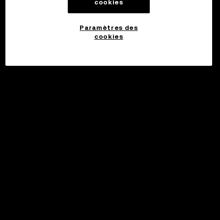
cookies
Paramètres des
cookies
Investir
©2017 - 2026 WEB3.OKX.COM
Français/USD
En savoir plus sur OKX Web3