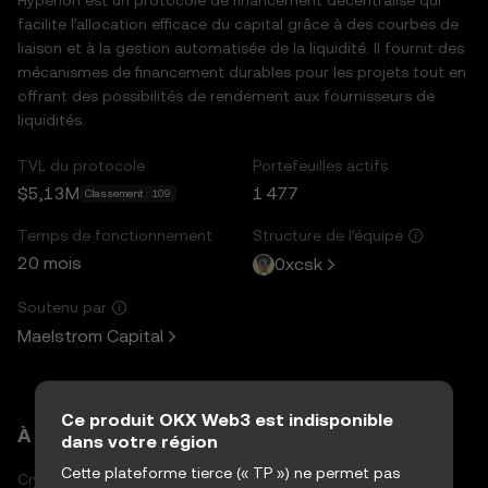
facilite l’allocation efficace du capital grâce à des courbes de
liaison et à la gestion automatisée de la liquidité. Il fournit des
mécanismes de financement durables pour les projets tout en
offrant des possibilités de rendement aux fournisseurs de
liquidités.
TVL du protocole
Portefeuilles actifs
$5,13M
1 477
Classement : 109
Temps de fonctionnement
Structure de l’équipe
20 mois
0xcsk
Soutenu par
Maelstrom Capital
Ce produit OKX Web3 est indisponible
À propos de
dans votre région
Cette plateforme tierce (« TP ») ne permet pas
Crypto
Cours