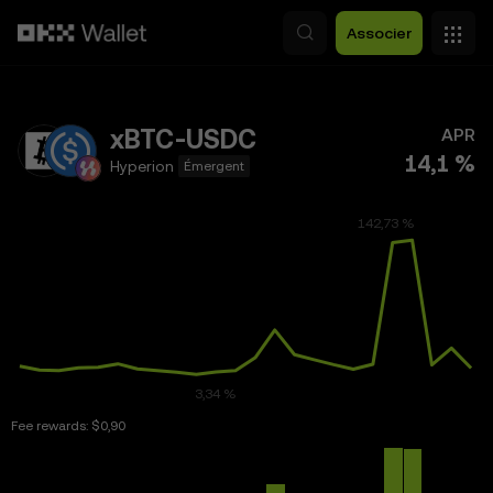
Aller au contenu principal
Associer
xBTC-USDC
APR
14,1 %
Hyperion
Émergent
Fee rewards:
$0,90