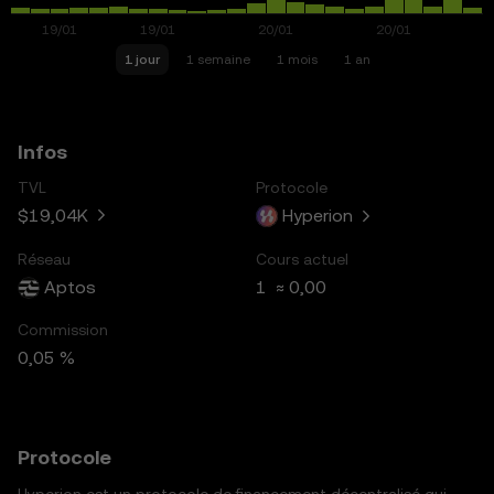
1 jour
1 semaine
1 mois
1 an
Infos
TVL
Protocole
$19,04K
Hyperion
Réseau
Cours actuel
Aptos
1 ≈ 0,00
Commission
0,05 %
Protocole
Hyperion est un protocole de financement décentralisé qui