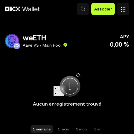
Aller au contenu principal
Associer
weETH
APY
0,00 %
Aave V3 / Main Pool
Aucun enregistrement trouvé
1 semaine
1 mois
3 mois
1 an