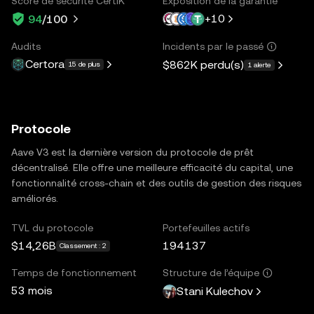
Score de sécurité CertiK
Exposition de la garantie
+
10
94
/100
Audits
Incidents par le passé
Certora
$862K
perdu(s)
15 de plus
1 alerte
Protocole
Aave V3 est la dernière version du protocole de prêt
décentralisé. Elle offre une meilleure efficacité du capital, une
fonctionnalité cross-chain et des outils de gestion des risques
améliorés.
TVL du protocole
Portefeuilles actifs
$14,26B
194 137
Classement : 2
Temps de fonctionnement
Structure de l’équipe
53 mois
Stani Kulechov