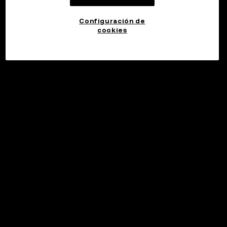
Configuración de
cookies
©2017 - 2026 WEB3.OKX.COM
Español (Latinoamérica)/USD