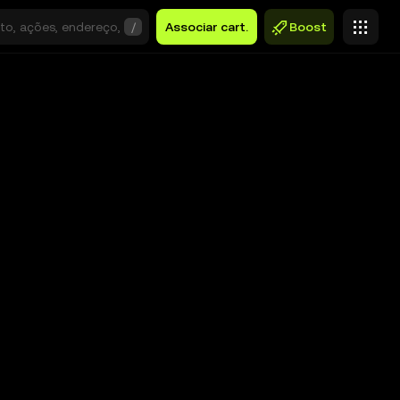
/
Associar cart.
Boost