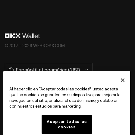
©2017 - 2026 WEB3.OKX.COM
Español (Latinoamérica)/USD
Al hacer clic en “Aceptar todas las cookies”, usted acepta
que las cookies se guarden en su dispositivo para mejorar la
Más información sobre OKX Web3
navegación del sitio, analizar el uso del mismo, y colaborar
con nuestros estudios para marketing.
Producto
Aceptar todas las
cookies
Soporte