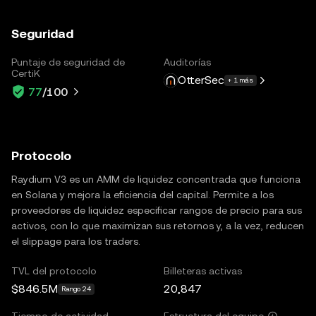
Seguridad
Puntaje de seguridad de
Auditorías
CertiK
OtterSec
+ 1 más
77
/100
Protocolo
Raydium V3 es un AMM de liquidez concentrada que funciona
en Solana y mejora la eficiencia del capital. Permite a los
proveedores de liquidez especificar rangos de precio para sus
activos, con lo que maximizan sus retornos y, a la vez, reducen
el slippage para los traders.
TVL del protocolo
Billeteras activas
$846.5M
20,847
Rango 24
Tiempo de actividad
Estructura del equipo