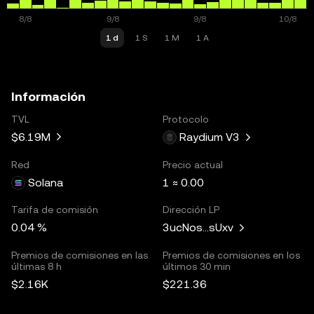
1 d
1 S
1 M
1 A
Información
TVL
Protocolo
$6.19M
Raydium V3
Red
Precio actual
Solana
1 ≈ 0.00
Tarifa de comisión
Dirección LP
0.04 %
3ucNos...sUxv
Premios de comisiones en las
Premios de comisiones en los
últimas 8 h
últimos 30 min
$2.16K
$221.36