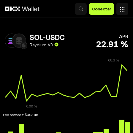
Saltar al contenido principal
Conectar
SOL-USDC
APR
22.91 %
Raydium V3
Fee rewards:
$403.46