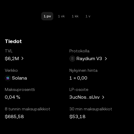
1 pv
1 vk
1 kk
1 v
Tiedot
TVL
Protokolla
$6,2M
Raydium V3
Verkko
Nykyinen hinta
Solana
1 ≈ 0,00
Maksuprosentti
LP-osoite
0,04 %
3ucNos...sUxv
8 tunnin maksupalkkiot
30 min maksupalkkiot
$685,58
$53,18