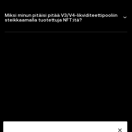
Miksi minun pitäisi pitää V3/V4-likviditeettipooliin
steikkaamalla tuotettuja NFT:itä?