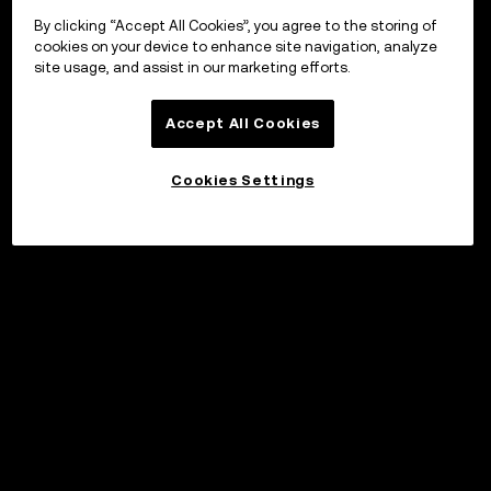
By clicking “Accept All Cookies”, you agree to the storing of
cookies on your device to enhance site navigation, analyze
site usage, and assist in our marketing efforts.
Accept All Cookies
Cookies Settings
©2017 - 2026 WEB3.OKX.COM
Suomi/USD