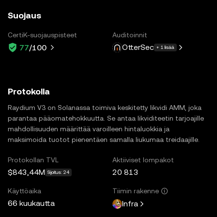
Suojaus
CertiK-suojauspisteet
Auditoinnit
OtterSec
77
/100
+ 1 lisää
Protokolla
Raydium V3 on Solanassa toimiva keskitetty likvidi AMM, joka
parantaa pääomatehokkuutta. Se antaa likviditeetin tarjoajille
mahdollisuuden määrittää varoilleen hintaluokkia ja
maksimoida tuotot pienentäen samalla liukumaa treidaajille.
Protokollan TVL
Aktiiviset lompakot
$843,44M
20 813
Sijoitus: 24
Käyttöaika
Tiimin rakenne
66 kuukautta
Infra