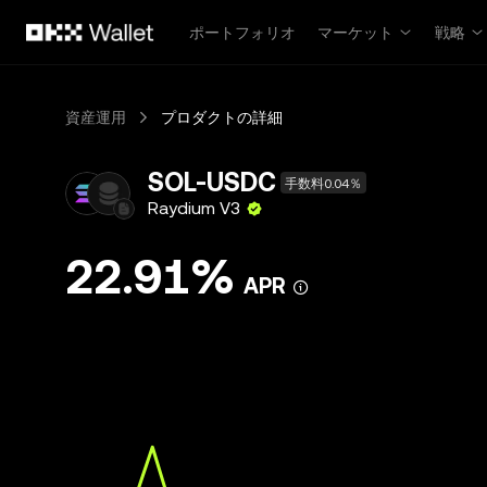
メインコンテンツへスキップ
ポートフォリオ
マーケット
戦略
資産運用
プロダクトの詳細
SOL-USDC
手数料0.04％
Raydium V3
22.91%
APR