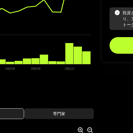
投資と
り、
トー
専門家