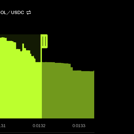
OL／USDC
131
0.0132
0.0133