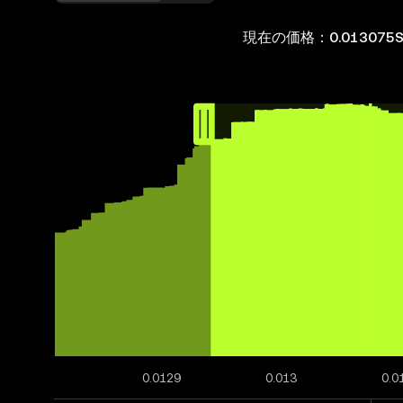
現在の価格：0.013075S
0.0129
0.013
0.0