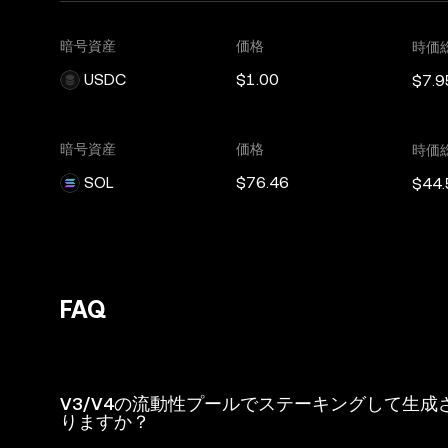
暗号資産
価格
時価
USDC
$1.00
$7.9
暗号資産
価格
時価
SOL
$76.46
$44.
FAQ
V3/V4の流動性プールでステーキングして生成さ
りますか？