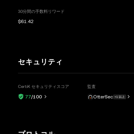
30分間の手数料リワード
$61.42
セキュリティ
CertiK セキュリティスコア
監査
OtterSec
77
/100
+1 以上