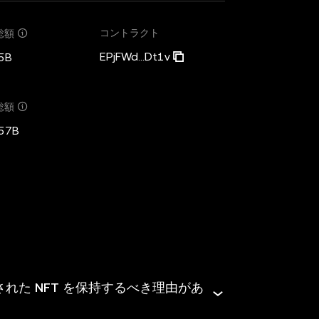
コントラクト
総額
EPjFWd...Dt1v
5B
総額
57B
れた NFT を保持するべき理由があ