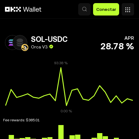
Saltar al contenido principal
Conectar
SOL-USDC
APR
28.78 %
Orca V3
Fee rewards:
$385.01