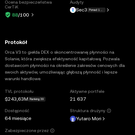
Ocena bezpieczeństwa
Audyty
CerTiK
Sec3
Ponad 1 więcej
88
/100
Protokół
Orca V3 to giełda DEX o skoncentrowanej płynności na
Solanie, która zwiększa efektywność kapitałową. Pozwala
dostawcom płynności na określenie zakresów cenowych dla
swoich aktywów, umożliwiając głębszą płynność i lepsze
warunki handlowe.
TVL protokołu
Aktywne portfele
$243,63M
21 637
Ranking 39
Dostępność
Struktura drużyny
64 miesiące
Yutaro Mori
Zabezpieczone przez