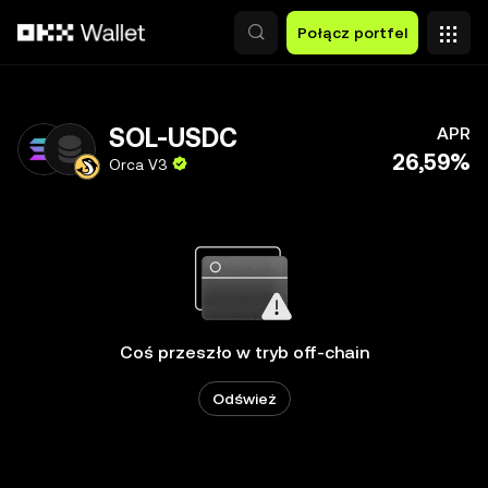
Przejdź do głównej treści
Połącz portfel
SOL-USDC
APR
26,59%
Orca V3
Coś przeszło w tryb off-chain
Odśwież