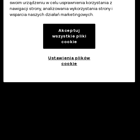
swoim urządzeniu w celu usprawnienia korzystania z
nawigacji strony, analizowania wykorzystania strony i
wsparcia naszych działań marketingowych.
Akceptuj
wszystkie pliki
cookie
Ustawienia plików
cookie
©2017 - 2026 WEB3.OKX.COM