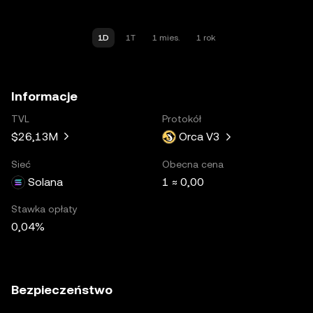
1D
1T
1 mies.
1 rok
Informacje
TVL
Protokół
$26,13M
Orca V3
Sieć
Obecna cena
Solana
1 ≈ 0,00
Stawka opłaty
0,04%
Bezpieczeństwo