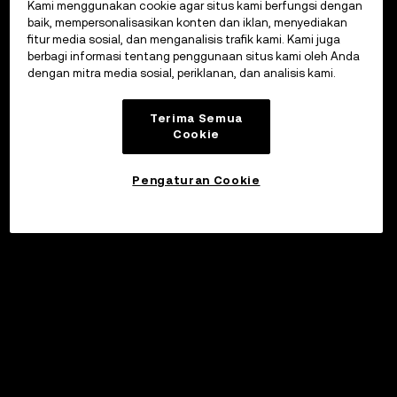
Kami menggunakan cookie agar situs kami berfungsi dengan
baik, mempersonalisasikan konten dan iklan, menyediakan
fitur media sosial, dan menganalisis trafik kami. Kami juga
berbagi informasi tentang penggunaan situs kami oleh Anda
dengan mitra media sosial, periklanan, dan analisis kami.
Terima Semua
Cookie
Pengaturan Cookie
©2017 - 2026 WEB3.OKX.COM