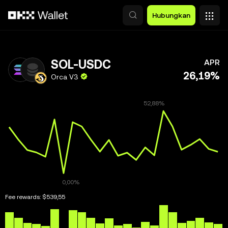
Lewati ke konten utama
Hubungkan
SOL-USDC
APR
26,19%
Orca V3
Fee rewards:
$539,55