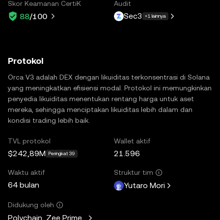
Skor Keamanan CertiK
Audit
Sec3
88
/100
+1 lainnya
Protokol
Orca V3 adalah DEX dengan likuiditas terkonsentrasi di Solana
yang meningkatkan efisiensi modal. Protokol ini memungkinkan
penyedia likuiditas menentukan rentang harga untuk aset
mereka, sehingga menciptakan likuiditas lebih dalam dan
kondisi trading lebih baik.
TVL protokol
Wallet aktif
$242,89M
21.596
Peringkat 39
Waktu aktif
Struktur tim
64 bulan
Yutaro Mori
Didukung oleh
Polychain, Zee Prime Capital, Solana Ventures, Placeholder