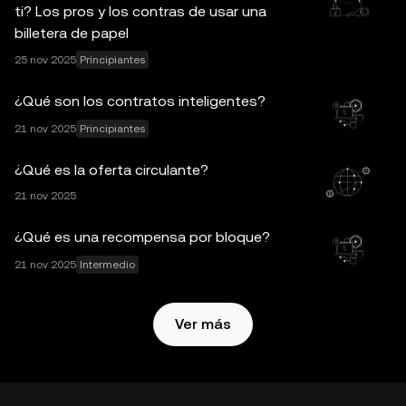
ti? Los pros y los contras de usar una
y la información estadística, en su caso) que aparece en
billetera de papel
esta publicación se muestra únicamente con el propósito
25 nov 2025
Principiantes
de ofrecer una información general. Algunos contenidos
pueden generarse o ayudarse a partir de herramientas de
¿Qué son los contratos inteligentes?
inteligencia artificial (IA). Aunque se han tomado todas las
precauciones razonables en la preparación de estos
21 nov 2025
Principiantes
datos y gráficos, no se acepta responsabilidad alguna por
¿Qué es la oferta circulante?
los errores de hecho u omisión aquí expresados. OKX
21 nov 2025
Exchange no ofrece la OKX Web3 Wallet ni sus servicios
complementarios, y están sujetos a los
Términos de
¿Qué es una recompensa por bloque?
servicio del ecosistema Web3 de OKX
.
21 nov 2025
Intermedio
Ver más