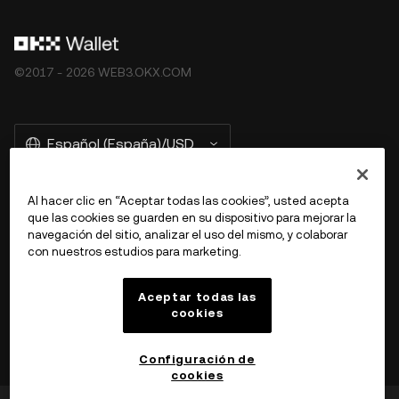
©2017 - 2026 WEB3.OKX.COM
Español (España)/USD
Al hacer clic en “Aceptar todas las cookies”, usted acepta
que las cookies se guarden en su dispositivo para mejorar la
Más información sobre OKX Web3
navegación del sitio, analizar el uso del mismo, y colaborar
con nuestros estudios para marketing.
Producto
Aceptar todas las
cookies
Ayuda
Configuración de
cookies