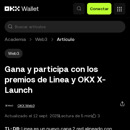
Pasar al contenido principal
Conectar
Academia
Web3
Artículo
Web3
Gana y participa con los
premios de Linea y OKX X-
Launch
OKX Web3
3
Actualizado el 12 sept. 2025
Lectura de 5 min
TL; DR:
Linea es un nuevo capa 2 red alineado con