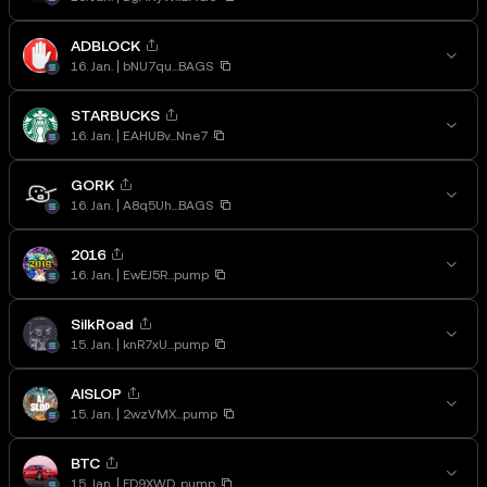
ADBLOCK
16. Jan.
bNU7qu...BAGS
STARBUCKS
16. Jan.
EAHUBv...Nne7
GORK
16. Jan.
A8q5Uh...BAGS
2016
16. Jan.
EwEJ5R...pump
SilkRoad
15. Jan.
knR7xU...pump
AISLOP
15. Jan.
2wzVMX...pump
BTC
15. Jan.
FD9XWD...pump