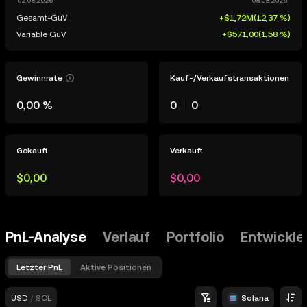
Gesamt-GuV
+$1,72M
(
12,37 %
)
Variable GuV
+$571,00
(
1,58 %
)
Gewinnrate
Kauf-/Verkaufstransaktionen
0,00 %
0
0
Gekauft
Verkauft
$0,00
$0,00
PnL-Analyse
Verlauf
Portfolio
Entwickle
Letzter PnL
Aktive Positionen
USD
/
SOL
Solana