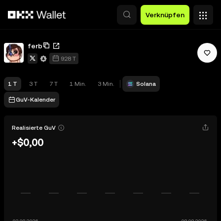
Zum Hauptinhalt springen
Verknüpfen
ferb
928 T
1 T
3 T
7 T
1 Min.
3 Min.
Solana
GuV-Kalender
Realisierte GuV
+$0,00