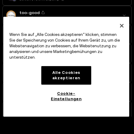
too-good
15. Jan.
5vwUqk...bonk
PokeTCG
Wenn Sie auf „Alle Cookies akzeptieren“ klicken, stimmen
15. Jan.
24oUAU...pump
Sie der Speicherung von Cookies auf Ihrem Gerät zu, um die
Websitenavigation zu verbessern, die Websitenutzung zu
it
analysieren und unsere Marketingbemühungen zu
15. Jan.
BFttN8...pump
unterstützen.
ALONE
Alle Cookies
15. Jan.
8AdsF2...pump
akzeptieren
SEXCOIN
Cookie-
15. Jan.
BVFW3P...pump
Einstellungen
14K
15. Jan.
42qt37...pump