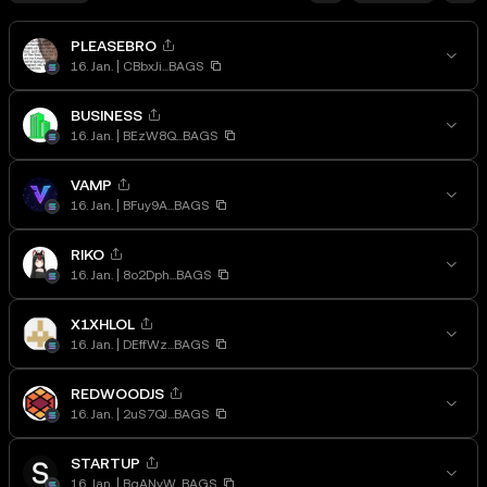
PLEASEBRO
16. Jan.
CBbxJi...BAGS
BUSINESS
16. Jan.
BEzW8Q...BAGS
VAMP
16. Jan.
BFuy9A...BAGS
RIKO
16. Jan.
8o2Dph...BAGS
X1XHLOL
16. Jan.
DEffWz...BAGS
REDWOODJS
16. Jan.
2uS7QJ...BAGS
STARTUP
16. Jan.
BgANyW...BAGS