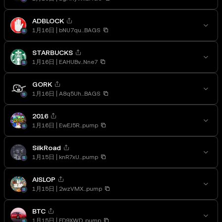
ADBLOCK
1月16日
bNU7qu...BAGS
STARBUCKS
1月16日
EAHUBv...Nne7
GORK
1月16日
A8q5Uh...BAGS
2016
1月16日
EwEJ5R...pump
SilkRoad
1月15日
knR7xU...pump
AISLOP
1月15日
2wzVMX...pump
BTC
1月15日
FD9XWD...pump