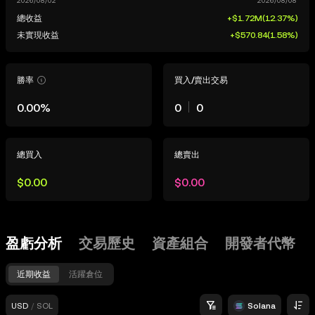
總收益
+$1.72M
(
12.37%
)
未實現收益
+$570.84
(
1.58%
)
勝率
買入/賣出交易
0.00%
0
0
總買入
總賣出
$0.00
$0.00
盈虧分析
交易歷史
資產組合
開發者代幣
近期收益
活躍倉位
USD
/
SOL
Solana