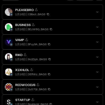
PLEASEBRO
1月16日
CBbxJi...BAGS
BUSINESS
1月16日
BEzW8Q...BAGS
VAMP
1月16日
BFuy9A...BAGS
RIKO
1月16日
8o2Dph...BAGS
X1XHLOL
1月16日
DEffWz...BAGS
REDWOODJS
1月16日
2uS7QJ...BAGS
STARTUP
1月16日
BgANyW...BAGS