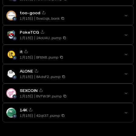
too-good
1月15日
5vwUqk...bonk
PokeTCG
1月15日
24oUAU...pump
it
1月15日
BFttN8...pump
ALONE
1月15日
8AdsF2...pump
SEXCOIN
1月15日
BVFW3P...pump
14K
1月15日
42qt37...pump