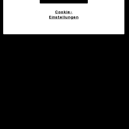
Cookie-
Einstellungen
©2017 - 2026 WEB3.OKX.COM
Deutsch/USD