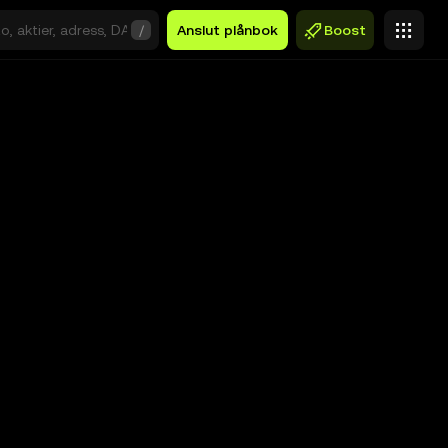
/
Anslut plånbok
Boost