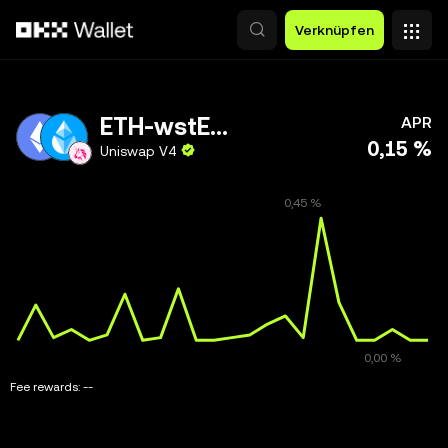
Zum Hauptinhalt springen
Verknüpfen
ETH-wstETH
APR
0,15 %
Uniswap V4
Fee rewards:
--