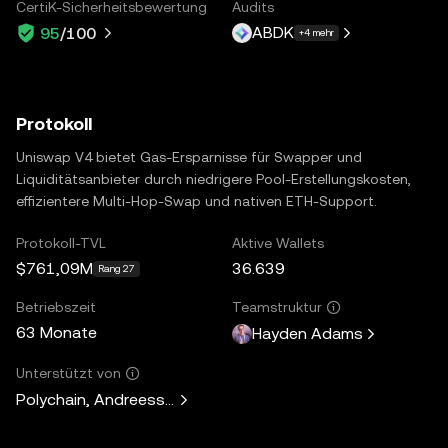
CertiK-Sicherheitsbewertung
Audits
ABDK
95
/100
+4 mehr
Protokoll
Uniswap V4 bietet Gas-Ersparnisse für Swapper und
Liquiditätsanbieter durch niedrigere Pool-Erstellungskosten,
effizientere Multi-Hop-Swap und nativen ETH-Support.
Protokoll-TVL
Aktive Wallets
$761,09M
36.639
Rang 27
Betriebszeit
Teamstruktur
63 Monate
Hayden Adams
Unterstützt von
Polychain, Andreessen Horowitz, Paradigm, Variant Fund, 