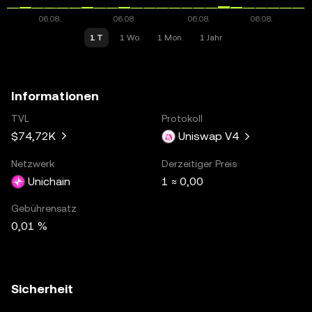
1 T
1 Wo.
1 Mon.
1 Jahr
Informationen
TVL
Protokoll
$74,72K
Uniswap V4
Netzwerk
Derzeitiger Preis
Unichain
1 ≈ 0,00
Gebührensatz
0,01 %
Sicherheit