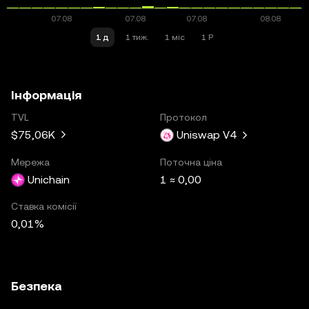
1 д
1 тиж.
1 міс
1 Р
Інформація
TVL
Протокол
$75,06K
Uniswap V4
Мережа
Поточна ціна
Unichain
1 ≈ 0,00
Ставка комісії
0,01%
Безпека