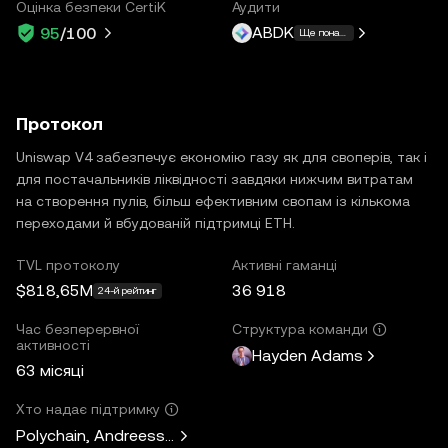
Оцінка безпеки CertiK
Аудити
ABDK
95
/100
Ще понад 4
Протокол
Uniswap V4 забезпечує економію газу як для своперів, так і
для постачальників ліквідності завдяки нижчим витратам
на створення пулів, більш ефективним свопам із кількома
переходами й вбудованій підтримці ETH.
TVL протоколу
Активні гаманці
$818,65M
36 918
24-й рейтинг
Час безперервної
Структура команди
активності
Hayden Adams
63 місяці
Хто надає підтримку
Polychain, Andreessen Horowitz, Paradigm, Variant Fund, 