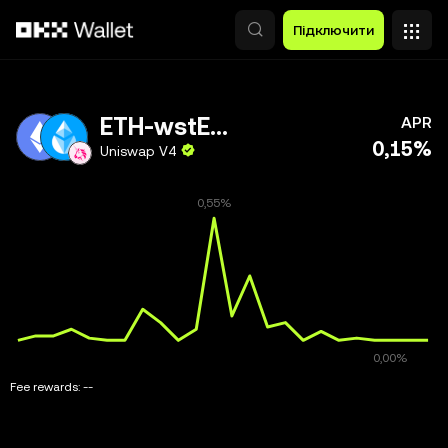
Перейти до основного вмісту
Підключити
ETH-wstETH
APR
0,15%
Uniswap V4
Fee rewards:
--