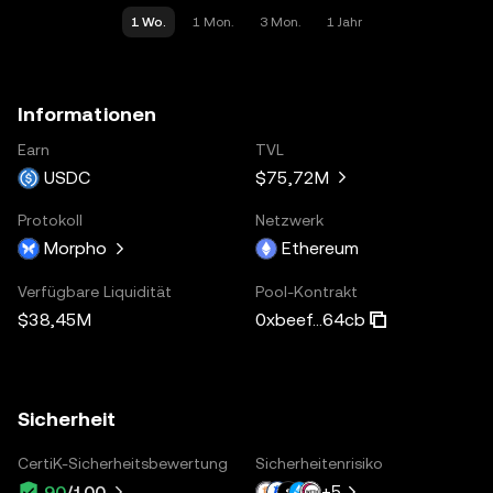
1 Wo.
1 Mon.
3 Mon.
1 Jahr
Informationen
Earn
TVL
USDC
$75,72M
Protokoll
Netzwerk
Morpho
Ethereum
Verfügbare Liquidität
Pool-Kontrakt
$38,45M
0xbeef...64cb
Sicherheit
CertiK-Sicherheitsbewertung
Sicherheitenrisiko
+
5
90
/100