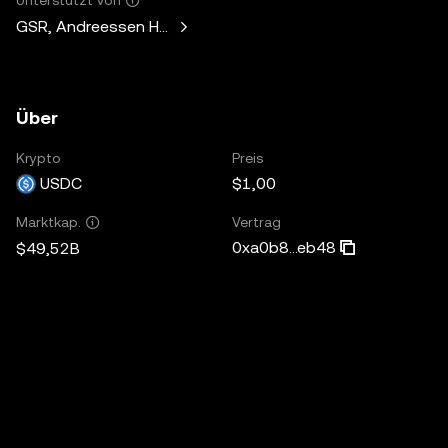
GSR, Andreessen Horowitz, Mechanism Capital, Variant Fund,
Über
Krypto
Preis
USDC
$1,00
Vertrag
Marktkap.
0xa0b8...eb48
$49,52B